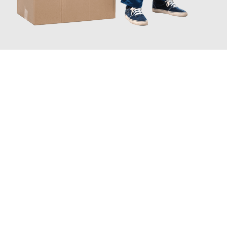
JETZT ANFRAGEN
Erleben Sie mit Umzugsmeister Probst Oberhausen, wie
einfach
und stressfrei Ihr Umzug Oberhausen Poprad
sein kann. Unser
Expertenteam steht bereit, um Ihnen einen reibungslosen
Übergang in Ihr neues Zuhause zu garantieren.
Jetzt
unverbindliches Angebot
erhalten &
100€ sparen: