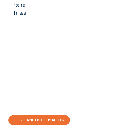
Košice
Trnava
Jetzt anfragen &
Angebot
mit Best-Preis
erhalten!
Schicken Sie uns jetzt Ihre unverbindliche Anfrage und sichern
Sie sich Ihr
individuelles Umzugsangebot für Ihr Anliegen in
Oberhausen
zum Best-Preis! Nutzen Sie die Gelegenheit für
einen
stressfreien Umzug
mit maximalem Komfort:
JETZT ANGEBOT ERHALTEN