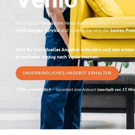
Venlo
Ihr Umzug Oberhausen Venlo kann so einfach sein! Erleb
erstklassigen Service
und sichern Sie sich die
besten Prei
Jetzt Ihr individuelles Angebot anfordern und den ersten
stressfreien Umzug nach Venlo machen:
UNVERBINDLICHES ANGEBOT ERHALTEN
100% unverbindlich
– Garantiert eine Antwort
innerhalb von 15 Min