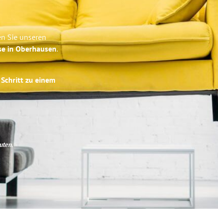
en Sie unseren
se in Oberhausen
.
 Schritt zu einem
uten
.