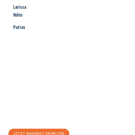
Larissa
Volos
Patras
Jetzt anfragen &
Angebot
mit Best-Preis
erhalten!
Schicken Sie uns jetzt Ihre unverbindliche Anfrage und sichern
Sie sich Ihr
individuelles Umzugsangebot für Ihr Anliegen in
Oberhausen
zum Best-Preis! Nutzen Sie die Gelegenheit für
einen
stressfreien Umzug
mit maximalem Komfort:
JETZT ANGEBOT ERHALTEN