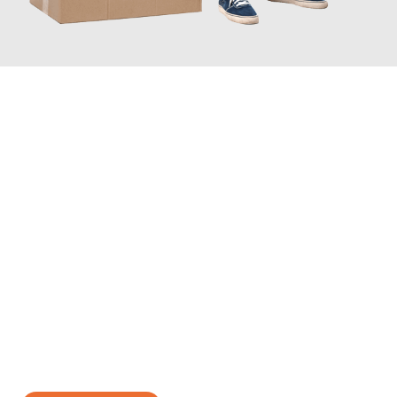
JETZT ANFRAGEN
Erleben Sie mit Umzugsmeister Probst Oberhausen, wie
einfach
und stressfrei Ihr Umzug Oberhausen Piräus
sein kann. Unser
Expertenteam steht bereit, um Ihnen einen reibungslosen
Übergang in Ihr neues Zuhause zu garantieren.
Jetzt
unverbindliches Angebot
erhalten &
100€ sparen: