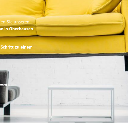
ben Sie unseren
se in Oberhausen
.
 Schritt zu einem
uten
.