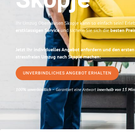
Skopje
Ihr Umzug Oberhausen Skopje kann so einfach sein! Erle
erstklassigen Service
und sichern Sie sich die
besten Prei
Jetzt Ihr individuelles Angebot anfordern und den ersten
stressfreien Umzug nach Skopje machen:
UNVERBINDLICHES ANGEBOT ERHALTEN
100% unverbindlich
– Garantiert eine Antwort
innerhalb von 15 Min